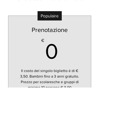
Populaire
Prenotazione
0€
€
0
Il costo del singolo biglietto é di €
3,50. Bambini fino a 3 anni gratuito.
Prezzo per scolaresche e gruppi di
minimo 10 persone € 3,00
Formule gratuite
Acheter